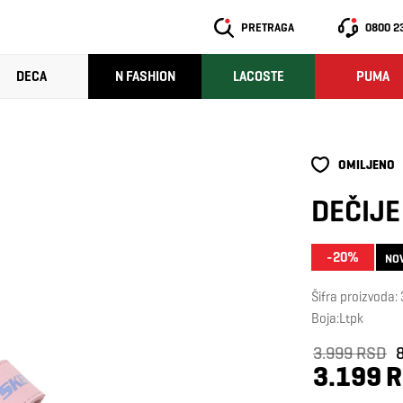
PRETRAGA
0800 2
DECA
N FASHION
LACOSTE
PUMA
OMILJENO
DEČIJE
-20%
NO
Šifra proizvoda
Boja:Ltpk
3.999 RSD
3.199 