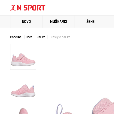
NOVO
MUŠKARCI
ŽENE
Početna
Deca
Patike
Lifestyle patike