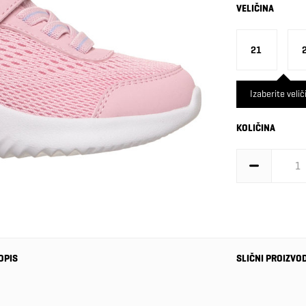
VELIČINA
21
Izaberite velič
KOLIČINA
OPIS
SLIČNI PROIZVO
-40%