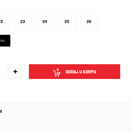
22
23
24
25
26
inu
DODAJ U KORPU
DI