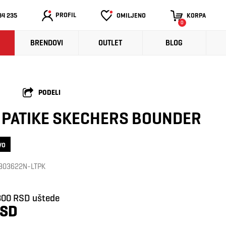
PROFIL
34 235
OMILJENO
KORPA
0
BRENDOVI
OUTLET
BLOG
PODELI
 PATIKE SKECHERS BOUNDER
VO
: 303622N-LTPK
800 RSD uštede
RSD