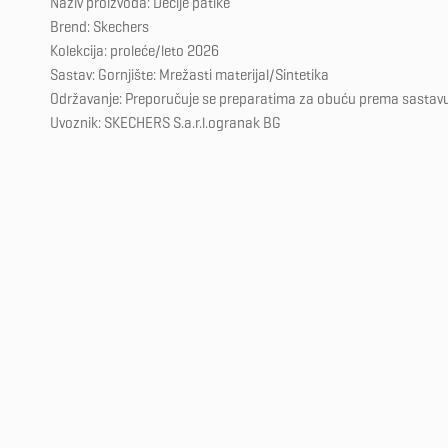
Naziv proizvoda: Dečije patike
Brend: Skechers
Kolekcija: proleće/leto 2026
Sastav: Gornjište: Mrežasti materijal/Sintetika
Održavanje: Preporučuje se preparatima za obuću prema sastav
Uvoznik: SKECHERS S.a.r.l.ogranak BG