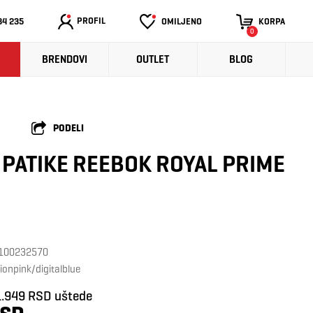
PROFIL
34 235
OMILJENO
KORPA
0
BRENDOVI
OUTLET
BLOG
PODELI
 PATIKE REEBOK ROYAL PRIME
: 100232570
ionpink/digitalblue
1.949 RSD uštede