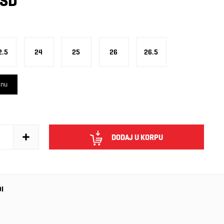
RSD
2.5
24
25
26
26.5
inu
DODAJ U KORPU
DI