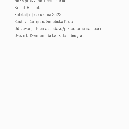
Naziv proizvoda: Dečije patike
Brend: Reebok
Kolekcija: jesen/zima 2025
Sastav: Gornjište: Sintetička Koža
Održavanje: Prema sastavu/piktogramu na obući
Uvoznik: Kvantum Balkans doo Beograd