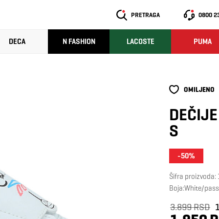
PRETRAGA
0800 2
DECA
N FASHION
LACOSTE
PUMA
OMILJENO
DEČIJE
S
-50%
Šifra proizvoda
Boja:White/pass
3.899 RSD