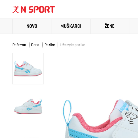
NOVO
MUŠKARCI
ŽENE
Početna
Deca
Patike
Lifestyle patike