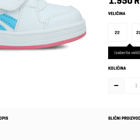
1.950 
VELIČINA
22
2
Izaberite velič
KOLIČINA
OPIS
SLIČNI PROIZVO
-40%