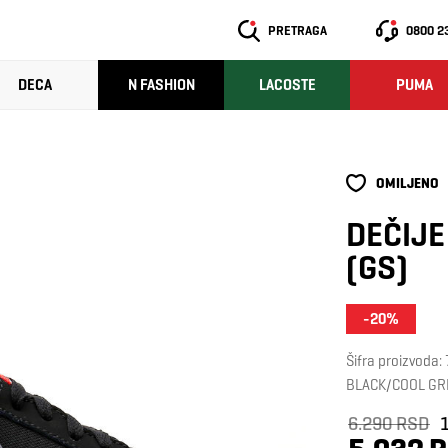
PRETRAGA
0800 2
DECA
N FASHION
LACOSTE
PUMA
OMILJENO
DEČIJE
(GS)
-20%
Šifra proizvoda
BLACK/COOL GR
6.290 RSD