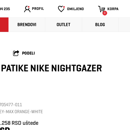
PROFIL
34 235
OMILJENO
KORPA
0
BRENDOVI
OUTLET
BLOG
PODELI
 PATIKE NIKE NIGHTGAZER
: 705477-011
EY-MAX ORANGE-WHITE
1.258 RSD uštede