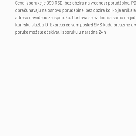
Cena isporuke je 399 RSD, bez obzira na vrednost porudžbine, PD
obračunavaju na osnovu porudžbine, bez obzira koliko je artikala 
adresu navedenu za isporuku. Dostava se evidentira samo na je
Kurirska služba D-Express će vam poslati SMS kada preuzme ar
poruke možete očekivati isporuku u naredna 24h