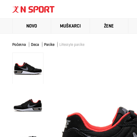
NOVO
MUŠKARCI
ŽENE
Početna
Deca
Patike
Lifestyle patike