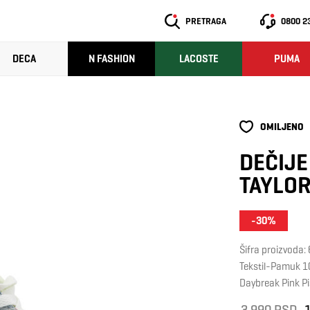
PRETRAGA
0800 2
DECA
N FASHION
LACOSTE
PUMA
OMILJENO
DEČIJE
TAYLO
-30%
Šifra proizvoda
Tekstil-Pamuk 
Daybreak Pink P
3.990 RSD