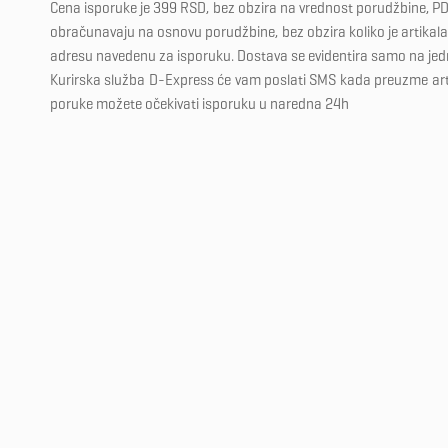
Cena isporuke je 399 RSD, bez obzira na vrednost porudžbine, PD
obračunavaju na osnovu porudžbine, bez obzira koliko je artikala 
adresu navedenu za isporuku. Dostava se evidentira samo na je
Kurirska služba D-Express će vam poslati SMS kada preuzme ar
poruke možete očekivati isporuku u naredna 24h