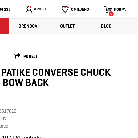
PROFIL
34 235
OMILJENO
KORPA
0
BRENDOVI
OUTLET
BLOG
PODELI
 PATIKE CONVERSE CHUCK
R BOW BACK
: 651701C
100%
istac
1.197 RSD uštede