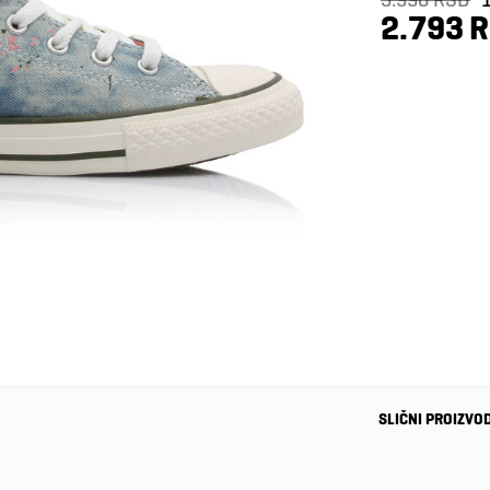
2.793 
SLIČNI PROIZVO
-40%