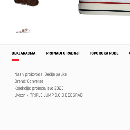
DEKLARACIJA
PRONAĐI U RADNJI
ISPORUKA ROBE
Naziv proizvoda: Dečije patike
Brend: Converse
Kolekcija: proleće/leto 2023
Uvoznik: TRIPLE JUMP D.O.O BEOGRAD