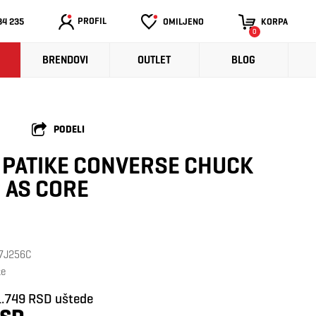
PROFIL
34 235
OMILJENO
KORPA
0
BRENDOVI
OUTLET
BLOG
PODELI
 PATIKE CONVERSE CHUCK
 AS CORE
 7J256C
te
1.749 RSD uštede