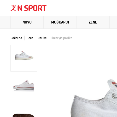
NOVO
MUŠKARCI
ŽENE
Početna
Deca
Patike
Lifestyle patike