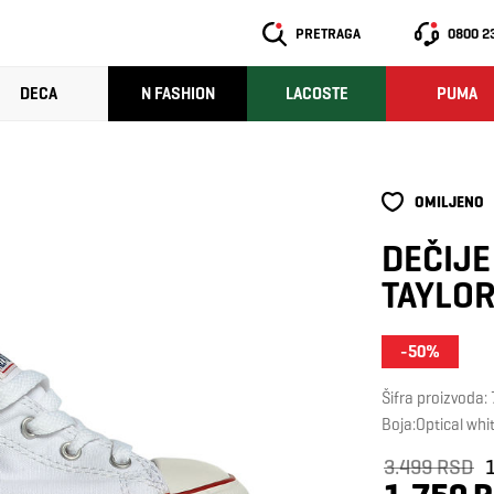
PRETRAGA
0800 2
DECA
N FASHION
LACOSTE
PUMA
OMILJENO
DEČIJE
TAYLOR
-50%
Šifra proizvoda:
Boja:Optical whi
3.499 RSD