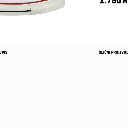
1.750 
OPIS
SLIČNI PROIZVO
-70%
Dečije
patike
adidas
5.999 RSD