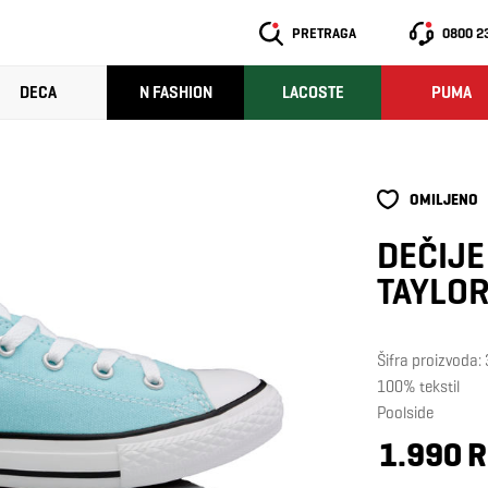
PRETRAGA
0800 2
DECA
N FASHION
LACOSTE
PUMA
OMILJENO
DEČIJE
TAYLOR
Šifra proizvoda
100% tekstil
Poolside
1.990 