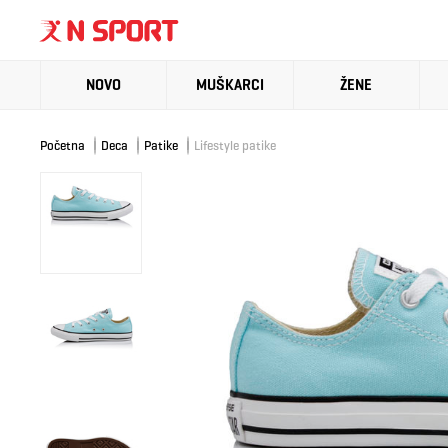
NOVO
MUŠKARCI
ŽENE
Početna
Deca
Patike
Lifestyle patike