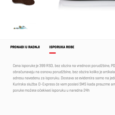
PRONAĐI U RADNJI
ISPORUKA ROBE
Cena isporuke je 399 RSD, bez obzira na vrednost porudžbine, PD
obračunavaju na osnovu porudžbine, bez obzira koliko je artikala 
adresu navedenu za isporuku. Dostava se evidentira samo na je
Kurirska služba D-Express će vam poslati SMS kada preuzme ar
poruke možete očekivati isporuku u naredna 24h