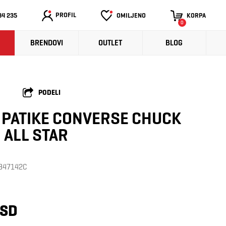
PROFIL
34 235
OMILJENO
KORPA
0
BRENDOVI
OUTLET
BLOG
PODELI
 PATIKE CONVERSE CHUCK
 ALL STAR
: 347142C
RSD