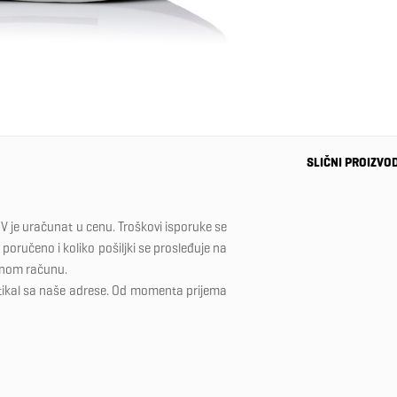
SLIČNI PROIZVO
-40%
V je uračunat u cenu. Troškovi isporuke se
poručeno i koliko pošiljki se prosleđuje na
dnom računu.
tikal sa naše adrese. Od momenta prijema
Dečije
patike
adidas
3.499 RSD