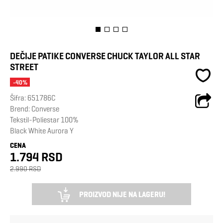
DEČIJE PATIKE CONVERSE CHUCK TAYLOR ALL STAR
STREET
-40%
Šifra:
651786C
Brend:
Converse
Tekstil-Poliestar 100%
Black White Aurora Y
CENA
1.794 RSD
2.990 RSD
PROIZVOD NIJE NA LAGERU!