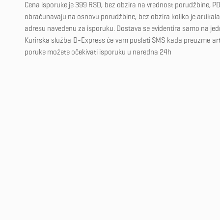
Cena isporuke je 399 RSD, bez obzira na vrednost porudžbine, PD
obračunavaju na osnovu porudžbine, bez obzira koliko je artikala 
adresu navedenu za isporuku. Dostava se evidentira samo na je
Kurirska služba D-Express će vam poslati SMS kada preuzme ar
poruke možete očekivati isporuku u naredna 24h