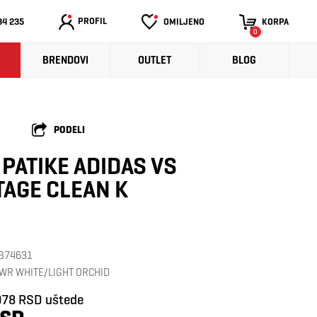
PROFIL
34 235
OMILJENO
KORPA
0
BRENDOVI
OUTLET
BLOG
PODELI
 PATIKE ADIDAS VS
AGE CLEAN K
: B74631
WR WHITE/LIGHT ORCHID
978 RSD uštede