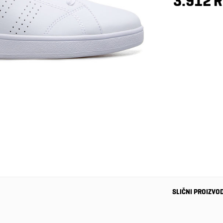
3.912 
SLIČNI PROIZVO
-20%