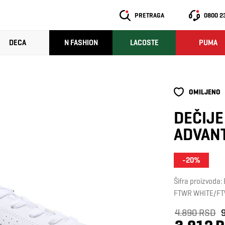
PRETRAGA
0800 2
DECA
N FASHION
LACOSTE
PUMA
OMILJENO
DEČIJE
ADVANT
-20%
Šifra proizvoda
FTWR WHITE/FT
4.890 RSD