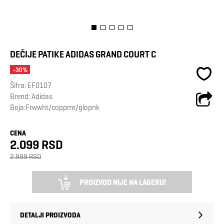
DEČIJE PATIKE ADIDAS GRAND COURT C
-30%
Šifra:
EF0107
Brend:
Adidas
Boja:Ftwwht/coppmt/glopnk
CENA
2.099 RSD
2.999 RSD
PROIZVOD NIJE NA LAGERU!
DETALJI PROIZVODA