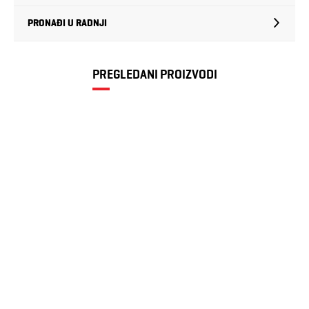
PRONAĐI U RADNJI
PREGLEDANI PROIZVODI
Muška košulja
No excess
1.592 RSD