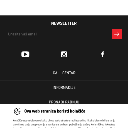
NEWSLETTER
CALL CENTAR
INFORMACIJE
PRONAĐI RADNJU
Ova web stranica koristi kolačiće
KORISNIČKI CENTAR
Kolačiće upotrebljavamo kako bi ova web stranica radila pravilno i kako bismo bili u stanju
da vršimo dalja unapređenja stranice sa svrhom poboljšanja Vašeg korisničkog iskustva,