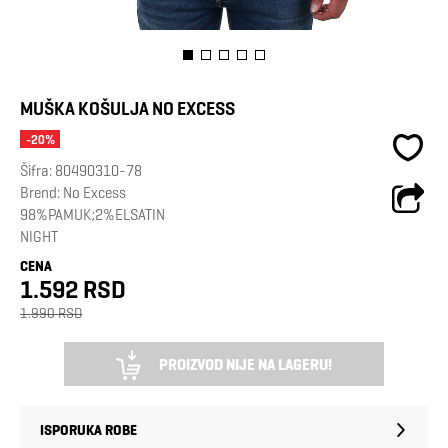
MUŠKA KOŠULJA NO EXCESS
-20%
Šifra:
80490310-78
Brend:
No Excess
98%PAMUK;2%ELSATIN
NIGHT
CENA
1.592 RSD
1.990 RSD
PROIZVOD NIJE NA LAGERU!
ISPORUKA ROBE