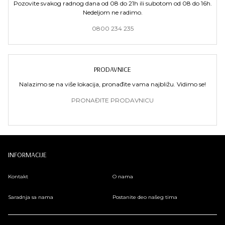
Pozovite svakog radnog dana od 08 do 21h ili subotom od 08 do 16h.
Nedeljom ne radimo.
0800 234 235
PRODAVNICE
Nalazimo se na više lokacija, pronađite vama najbližu. Vidimo se!
PRONAĐITE PRODAVNICU
INFORMACIJE
Kontakt
O nama
Saradnja sa nama
Postanite deo našeg tima