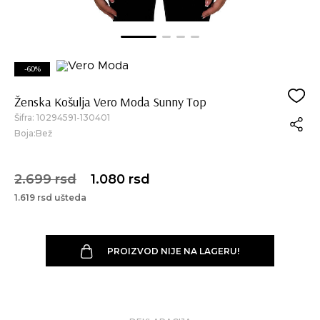
-60%
Ženska Košulja Vero Moda Sunny Top
Šifra:
10294591-130401
Boja:Bež
2.699 rsd
1.080 rsd
1.619 rsd ušteda
PROIZVOD NIJE NA LAGERU!