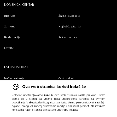
KORISNIČKI CENTAR
Isporuka
Žalbe i sugestije
Zamene
Najčešća pitanja
Reklamacije
Poklon kartice
Loyalty
USLOVI PRODAJE
Način plaćanja
Opšti uslovi
Ova web stranica koristi kolačiće
Plaćanje na rate
Pravilnik o zaštiti podataka o ličnosti
Kolačiće upotrebljavamo kako bi ova web stranica radila pravilno i kako
bismo bili u stanju da vršimo dalja unapređenja stranice sa svrhom
Sindikalna prodaja
poboljšanja Vašeg korisničkog iskustva, kako bismo personalizovali sadržaj i
oglase, omogućili značaj društvenih medija i analizirali promet. Nastavkom
korišćenja naših stranica prihvatate upotrebu kolačića.