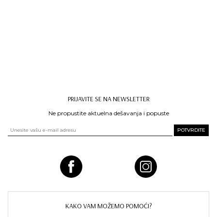
Ženska Košulja Vero
Moda Sunny Top
1.080 rsd
PRIJAVITE SE NA NEWSLETTER
Ne propustite aktuelna dešavanja i popuste
KAKO VAM MOŽEMO POMOĆI?