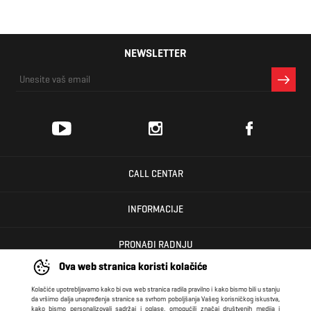
NEWSLETTER
CALL CENTAR
INFORMACIJE
PRONAĐI RADNJU
Ova web stranica koristi kolačiće
KORISNIČKI CENTAR
Kolačiće upotrebljavamo kako bi ova web stranica radila pravilno i kako bismo bili u stanju
da vršimo dalja unapređenja stranice sa svrhom poboljšanja Vašeg korisničkog iskustva,
kako bismo personalizovali sadržaj i oglase, omogućili značaj društvenih medija i