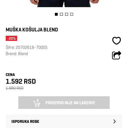
MUŠKA KOŠULJA BLEND
-20%
Šifra:
20702618-70005
Brend:
Blend
CENA
1.592 RSD
1.990 RSD
PROIZVOD NIJE NA LAGERU!
ISPORUKA ROBE