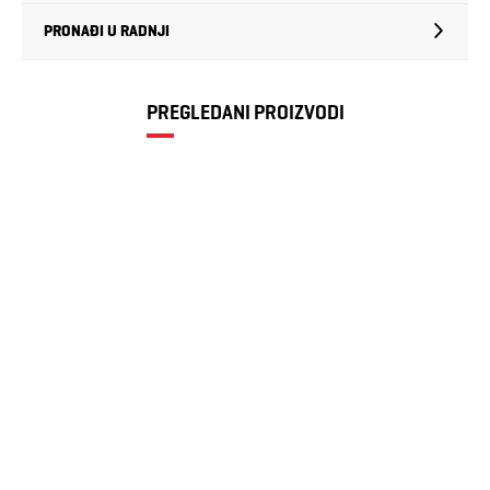
PRONAĐI U RADNJI
PREGLEDANI PROIZVODI
Muška košulja
Blend
1.592 RSD