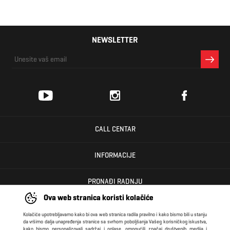
NEWSLETTER
CALL CENTAR
INFORMACIJE
PRONAĐI RADNJU
Ova web stranica koristi kolačiće
KORISNIČKI CENTAR
Kolačiće upotrebljavamo kako bi ova web stranica radila pravilno i kako bismo bili u stanju
da vršimo dalja unapređenja stranice sa svrhom poboljšanja Vašeg korisničkog iskustva,
kako bismo personalizovali sadržaj i oglase, omogućili značaj društvenih medija i