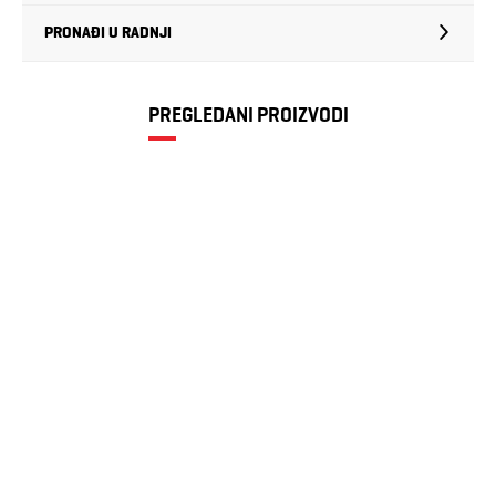
PRONAĐI U RADNJI
PREGLEDANI PROIZVODI
Muška kapa
Icepeak MEKA
273 RSD