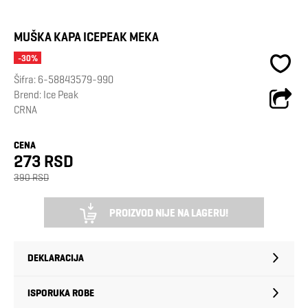
MUŠKA KAPA ICEPEAK MEKA
-30%
Šifra:
6-58843579-990
Brend:
Ice Peak
CRNA
CENA
273 RSD
390 RSD
PROIZVOD NIJE NA LAGERU!
DEKLARACIJA
ISPORUKA ROBE