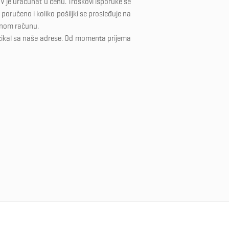
V je uračunat u cenu. Troškovi isporuke se
poručeno i koliko pošiljki se prosleđuje na
dnom računu.
tikal sa naše adrese. Od momenta prijema