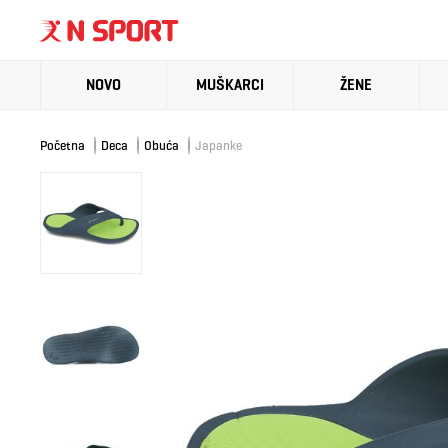
NOVO
MUŠKARCI
ŽENE
Početna
Deca
Obuća
Japanke