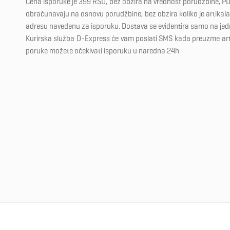
Cena isporuke je 399 RSD, bez obzira na vrednost porudžbine, PD
obračunavaju na osnovu porudžbine, bez obzira koliko je artikala 
adresu navedenu za isporuku. Dostava se evidentira samo na je
Kurirska služba D-Express će vam poslati SMS kada preuzme ar
poruke možete očekivati isporuku u naredna 24h