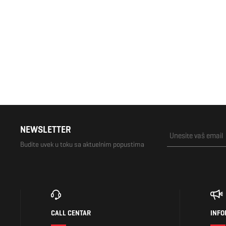
1.190 RSD
1.490 RSD
NEWSLETTER
Budite uvek u toku sa aktuelnim popustima
CALL CENTAR
INFO