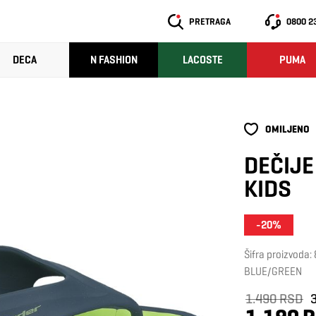
PRETRAGA
0800 2
DECA
N FASHION
LACOSTE
PUMA
OMILJENO
DEČIJE
KIDS
-20%
Šifra proizvoda
BLUE/GREEN
1.490 RSD