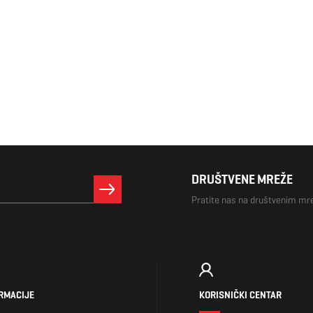
DRUŠTVENE MREŽE
Pratite nas na društvenim m
RMACIJE
KORISNIČKI CENTAR