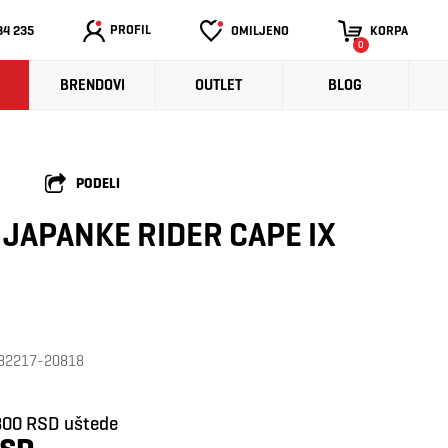
PROFIL
34 235
OMILJENO
KORPA
0
BRENDOVI
OUTLET
BLOG
PODELI
 JAPANKE RIDER CAPE IX
: 82217-20818
300 RSD uštede