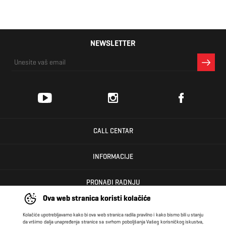
NEWSLETTER
CALL CENTAR
INFORMACIJE
PRONAĐI RADNJU
Ova web stranica koristi kolačiće
KORISNIČKI CENTAR
Kolačiće upotrebljavamo kako bi ova web stranica radila pravilno i kako bismo bili u stanju
da vršimo dalja unapređenja stranice sa svrhom poboljšanja Vašeg korisničkog iskustva,