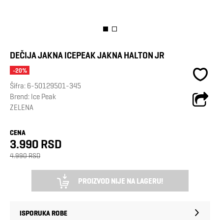
DEČIJA JAKNA ICEPEAK JAKNA HALTON JR
-20%
Šifra:
6-50129501-345
Brend:
Ice Peak
ZELENA
CENA
3.990 RSD
4.990 RSD
PROIZVOD NIJE NA LAGERU!
ISPORUKA ROBE