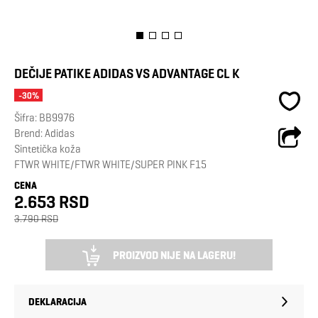
DEČIJE PATIKE ADIDAS VS ADVANTAGE CL K
-30%
Šifra:
BB9976
Brend:
Adidas
Sintetička koža
FTWR WHITE/FTWR WHITE/SUPER PINK F15
CENA
2.653 RSD
3.790 RSD
PROIZVOD NIJE NA LAGERU!
DEKLARACIJA