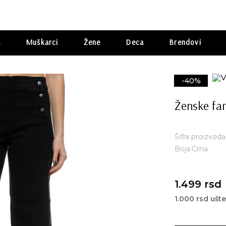
a
Muškarci
Žene
Deca
Brendovi
-40%
Ženske fa
Šifra proizvod
Boja:Crna
1.499 rsd
1.000 rsd ušt