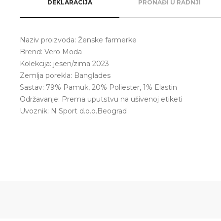
DEKLARACIJA
PRONAĐI U RADNJI
Naziv proizvoda: Ženske farmerke
Brend: Vero Moda
Kolekcija: jesen/zima 2023
Zemlja porekla: Banglades
Sastav: 79% Pamuk, 20% Poliester, 1% Elastin
Održavanje: Prema uputstvu na ušivenoj etiketi
Uvoznik: N Sport d.o.o.Beograd