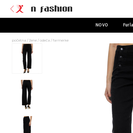
NOVO
Furl
početna
/
žene
/
odeća
/
farmerke