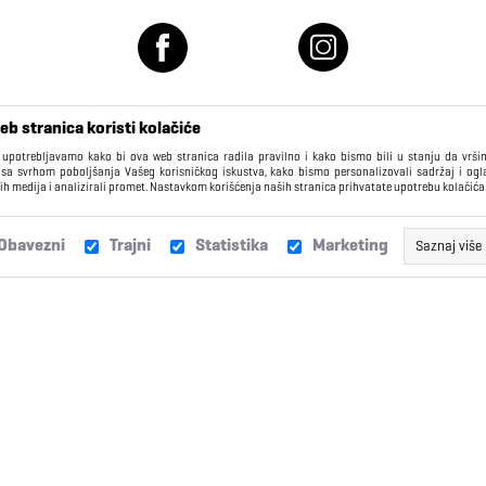
eb stranica koristi kolačiće
 upotrebljavamo kako bi ova web stranica radila pravilno i kako bismo bili u stanju da vrš
 sa svrhom poboljšanja Vašeg korisničkog iskustva, kako bismo personalizovali sadržaj i ogl
ih medija i analizirali promet. Nastavkom korišćenja naših stranica prihvatate upotrebu kolačića
KORISNIČKI CENTAR
Obavezni
Trajni
Statistika
Marketing
Saznaj više
Isporuka
Žalbe i sugestije
Ovi kolačići obično imaju datum isteka daleko u budućnosti i kao ta
Vašem pretraživaču, dok ne isteknu, ili dok ih ručno ne izbrišete. K
Zamene
Najčešća pitanja
kolačiće za funkcionalnosti kao što su “Ostanite prijavljeni”,
olakšava pristup kao registrovanom korisniku. Takođe, koristimo t
kako bismo bolje razumeli navike korisnika, da možemo da p
Reklamacije
Poklon kartice
stranicu prema Vašim navikama. Ova informacija je anonimn
individualne podatke korisnika.
Loyalty