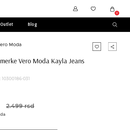
0
Outlet
Blog
rmerke Vero Moda Kayla Jeans
a: 10300186-031
2.499 rsd
eda