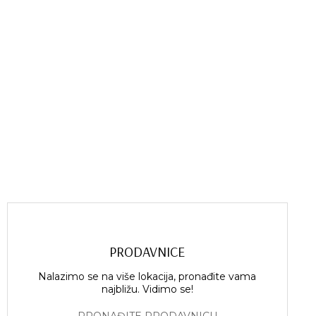
PRODAVNICE
Nalazimo se na više lokacija, pronađite vama
najbližu. Vidimo se!
PRONAĐITE PRODAVNICU