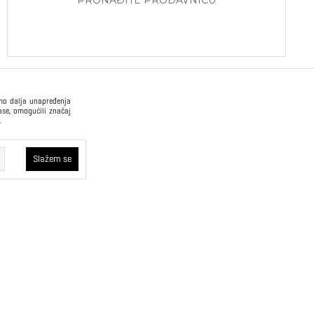
imo dalja unapređenja
ase, omogućili značaj
.
USLOVI PRODAJE
Slažem se
Način plaćanja
Opšti uslovi
kvi će ostati u
oristimo trajne
Plaćanje na rate
Pravilnik o zaštiti
 što korisniku
podataka o ličnosti
rajne kolačiće
oboljšamo web
Sindikalna prodaja
a – ne vidimo