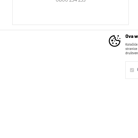
Ova w
Kolačiće
stranice
društven
INFORMACIJE
Kontakt
O nama
Obavezni
Trajni
Saradnja sa nama
Postanite deo našeg
Statistika
tima
Marketing