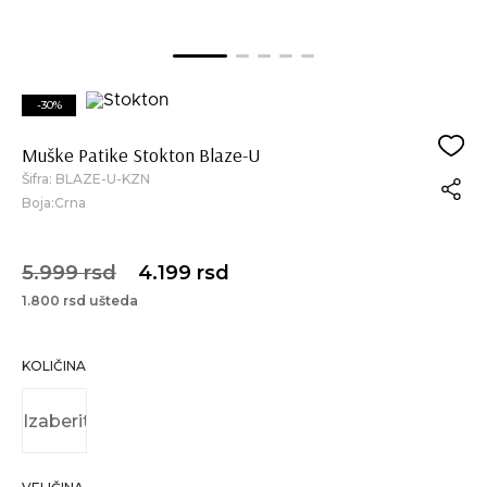
-30%
Muške Patike Stokton Blaze-U
Šifra:
BLAZE-U-KZN
Boja:Crna
5.999 rsd
4.199 rsd
1.800 rsd ušteda
KOLIČINA