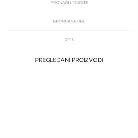
PRONAĐI U RADNJI
ISPORUKA ROBE
OPIS
PREGLEDANI PROIZVODI
Muške Patike
Stokton Blaze-U
4.199 rsd