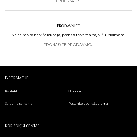
0800 234 235
PRODAVNICE
Nalazimo se na više lokacija, pronađite vama najbližu. Vidimo se!
PRONAĐITE PRODAVNICU
INFORMACIJE
Kontakt
O nama
Saradnja sa nama
Postanite deo našeg tima
KORISNIČKI CENTAR