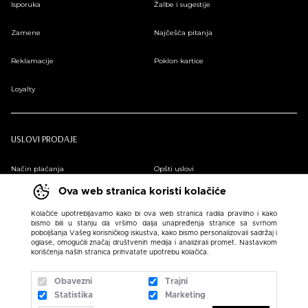
Isporuka
Žalbe i sugestije
Zamene
Najčešća pitanja
Reklamacije
Poklon kartice
Loyalty
USLOVI PRODAJE
Način plaćanja
Opšti uslovi
Ova web stranica koristi kolačiće
Plaćanje na rate
Pravilnik o zaštiti podataka o ličnosti
Kolačiće upotrebljavamo kako bi ova web stranica radila pravilno i kako
bismo bili u stanju da vršimo dalja unapređenja stranice sa svrhom
Sindikalna prodaja
poboljšanja Vašeg korisničkog iskustva, kako bismo personalizovali sadržaj i
oglase, omogućili značaj društvenih medija i analizirali promet. Nastavkom
korišćenja naših stranica prihvatate upotrebu kolačića.
Obavezni
Trajni
Statistika
Marketing