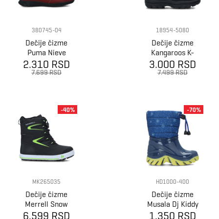
380745-04
18954-5080
Dečije čizme
Dečije čizme
Puma Nieve
Kangaroos K-
Boot Wtr Ac Ps
2.310 RSD
3.000 RSD
Leno Kibo Rtx
7.699 RSD
7.499 RSD
-40%
-70%
MK265035
HD1000-400
Dečije čizme
Dečije čizme
Merrell Snow
Musala Dj Kiddy
Bank 3.0 Wtrpf
6.599 RSD
1.350 RSD