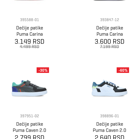
395588-01
393847-12
Dečije patike
Dečije patike
Puma Carina
Puma Carina
Street Wild Ps
3.149 RSD
3.600 RSD
Street Ps
4.499 RSD
7.199 RSD
-30%
-60%
397951-02
398896-01
Dečije patike
Dečije patike
Puma Caven 2.0
Puma Caven 2.0
2.799 RSD
Ready, Set,
2.640 RSD
Trolls 2 Ps