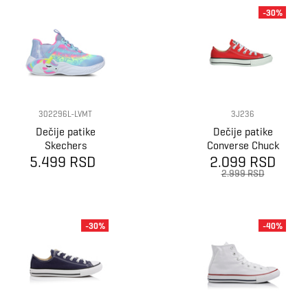
-30%
302296L-LVMT
3J236
Dečije patike
Dečije patike
Skechers
Converse Chuck
Unicorn Dreams
5.499 RSD
2.099 RSD
Taylor all star
2.999 RSD
-30%
-40%