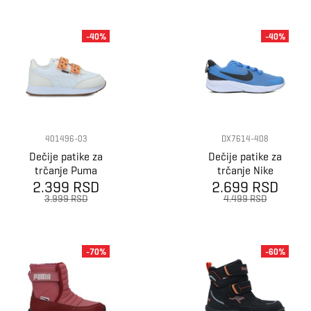
-40%
-40%
401496-03
DX7614-408
Dečije patike za
Dečije patike za
trčanje Puma
trčanje Nike
Adaptor Match
2.399 RSD
2.699 RSD
Star runner 4
V Ps
nn ps
3.999 RSD
4.499 RSD
-70%
-60%