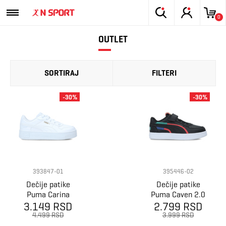
0
OUTLET
SORTIRAJ
FILTERI
-30%
-30%
393847-01
395446-02
Dečije patike
Dečije patike
Puma Carina
Puma Caven 2.0
3.149 RSD
Street Ps
2.799 RSD
Ready, Set,
Better Ac+ Ps
4.499 RSD
3.999 RSD