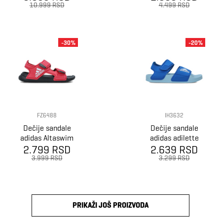
10.999 RSD
4.499 RSD
-30%
-20%
FZ6488
IH3632
Dečije sandale
Dečije sandale
adidas Altaswim
adidas adilette
2.799 RSD
C
2.639 RSD
sandal k
3.999 RSD
3.299 RSD
PRIKAŽI JOŠ PROIZVODA