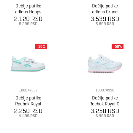
Dečije patike
Dečije patike
adidas Hoops
adidas Grand
2.120 RSD
3.0 Bold Cf C
3.539 RSD
Court Mid K
5.299 RSD
5.899 RSD
-50%
-50%
100074987
100074990
Dečije patike
Dečije patike
Reebok Royal
Reebok Royal Cl
2.250 RSD
Prime 2.0 2V
3.250 RSD
Jog Platform
4.499 RSD
6.499 RSD