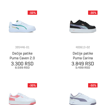
-50%
-30%
395446-01
400613-02
Dečije patike
Dečije patike
Puma Caven 2.0
Puma Carina
3.300 RSD
Ready, Set,
3.849 RSD
Street Blurry
Better Ac+ Ps
Dreams Ps
6.599 RSD
5.499 RSD
-30%
-50%