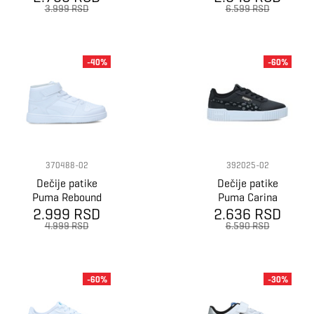
Better Ii Ac+ Ps
3.999 RSD
6.599 RSD
-40%
-60%
370488-02
392025-02
Dečije patike
Dečije patike
Puma Rebound
Puma Carina
2.999 RSD
Layup Sl V Ps
2.636 RSD
2.0 Animal Ps
4.999 RSD
6.590 RSD
-60%
-30%