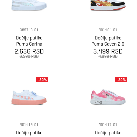
389743-01
401404-01
Dečije patike
Dečije patike
Puma Carina
Puma Caven 2.0
2.0 Mermaid Ps
2.636 RSD
Hot Wheels Ac+
3.499 RSD
Ps
6.590 RSD
4.999 RSD
-30%
-30%
401419-01
401417-01
Dečije patike
Dečije patike