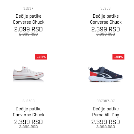
3J237
3J253
Dečije patike
Dečije patike
Converse Chuck
Converse Chuck
2.099 RSD
Taylor all star
2.399 RSD
Taylor as core
2.999 RSD
3.999 RSD
-40%
-40%
3J256C
387387-07
Dečije patike
Dečije patike
Converse Chuck
Puma All-Day
2.399 RSD
Taylor all star
2.399 RSD
Active Ac+ Ps
3.999 RSD
3.999 RSD