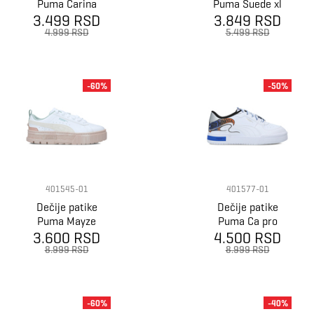
Puma Carina
Puma Suede xl
3.499 RSD
3.0 hk&fr ps
3.849 RSD
hk&fr ps
4.999 RSD
5.499 RSD
-60%
-50%
401545-01
401577-01
Dečije patike
Dečije patike
Puma Mayze
Puma Ca pro
water creatures
3.600 RSD
4.500 RSD
hot wheels ps
ps
8.999 RSD
8.999 RSD
-60%
-40%