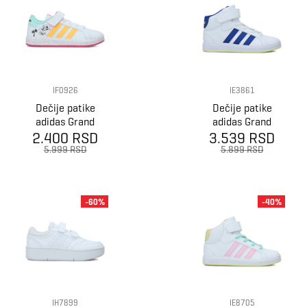
IF0926
IE3861
Dečije patike
Dečije patike
adidas Grand
adidas Grand
2.400 RSD
Court Minnie
3.539 RSD
Court Mid K
5.999 RSD
5.899 RSD
-60%
-40%
IH7899
IE8705