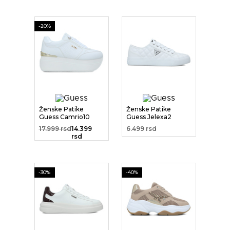
-20%
Ženske Patike
Ženske Patike
Guess Camrio10
Guess Jelexa2
17.999 rsd
14.399
6.499 rsd
rsd
-30%
-40%