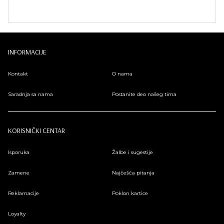
INFORMACIJE
Kontakt
O nama
Saradnja sa nama
Postanite deo našeg tima
KORISNIČKI CENTAR
Isporuka
Žalbe i sugestije
Zamene
Najčešća pitanja
Reklamacije
Poklon kartice
Loyalty