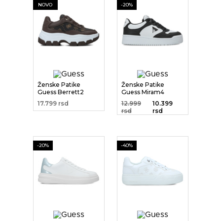
NOVO
-20%
Ženske Patike
Ženske Patike
Guess Berrett2
Guess Miram4
17.799 rsd
12.999
10.399
rsd
rsd
-20%
-40%