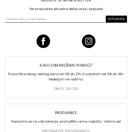
PRIJAVITE SE NA NEWSLETTER
Ne propustite aktuelna dešavanja i popuste
KAKO VAM MOŽEMO POMOĆI?
Pozovite svakog radnog dana od 08 do 21h ili subotom od 08 do 16h.
Nedeljom ne radimo.
0800 234 235
PRODAVNICE
Nalazimo se na više lokacija, pronađite vama najbližu. Vidimo se!
PRONAĐITE PRODAVNICU