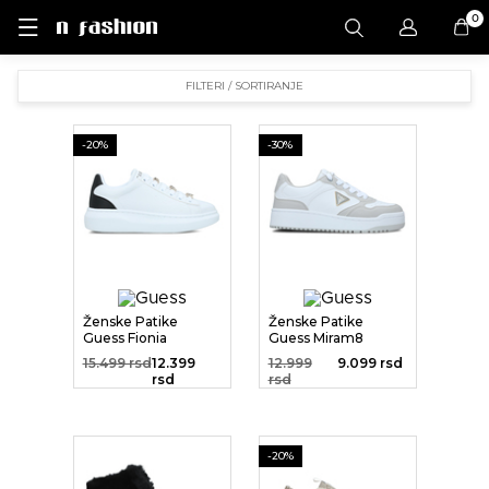
0
FILTERI / SORTIRANJE
-20%
-30%
Ženske Patike
Ženske Patike
Guess Fionia
Guess Miram8
15.499 rsd
12.399
12.999
9.099 rsd
rsd
rsd
-20%