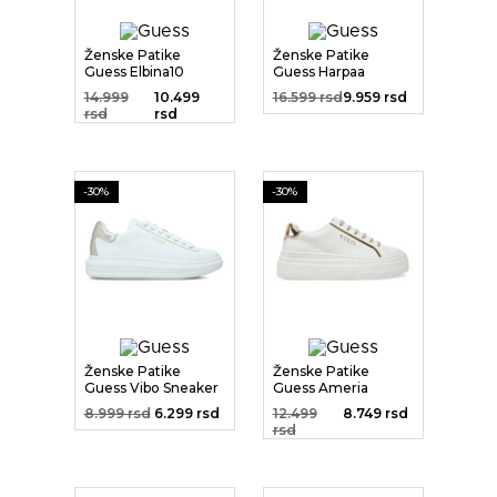
Ženske Patike
Ženske Patike
Guess Elbina10
Guess Harpaa
14.999
10.499
16.599 rsd
9.959 rsd
rsd
rsd
-30%
-30%
Ženske Patike
Ženske Patike
Guess Vibo Sneaker
Guess Ameria
Cupsole...
8.999 rsd
6.299 rsd
12.499
8.749 rsd
rsd