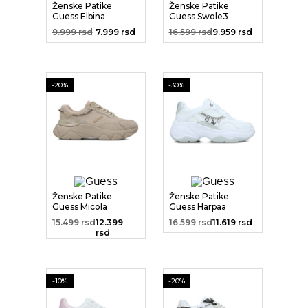
Ženske Patike
Ženske Patike
Guess Elbina
Guess Swole3
9.999 rsd
7.999 rsd
16.599 rsd
9.959 rsd
-20%
-30%
Ženske Patike
Ženske Patike
Guess Micola
Guess Harpaa
15.499 rsd
12.399
16.599 rsd
11.619 rsd
rsd
-10%
-20%