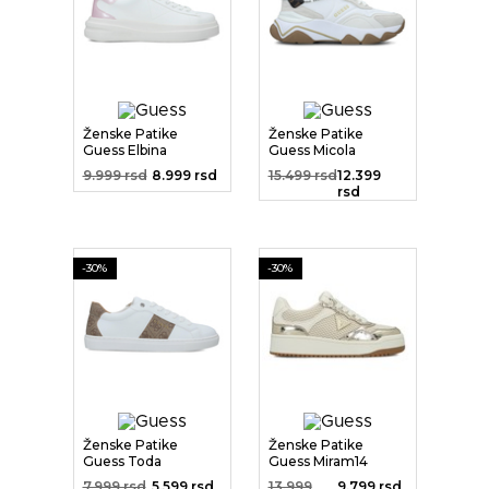
Ženske Patike
Ženske Patike
Guess Elbina
Guess Micola
9.999 rsd
8.999 rsd
15.499 rsd
12.399
rsd
-30%
-30%
Ženske Patike
Ženske Patike
Guess Toda
Guess Miram14
7.999 rsd
5.599 rsd
13.999
9.799 rsd