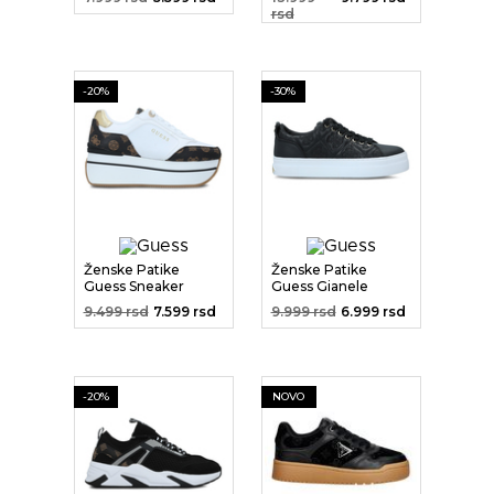
rsd
-20%
-30%
Ženske Patike
Ženske Patike
Guess Sneaker
Guess Gianele
Sneaker Cups...
9.499 rsd
7.599 rsd
9.999 rsd
6.999 rsd
-20%
NOVO