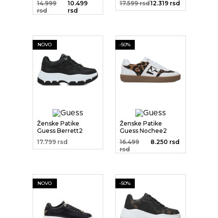
14.999
10.499
17.599 rsd
12.319 rsd
rsd
rsd
NOVO
-50%
Ženske Patike
Ženske Patike
Guess Berrett2
Guess Nochee2
17.799 rsd
16.499
8.250 rsd
rsd
NOVO
-50%