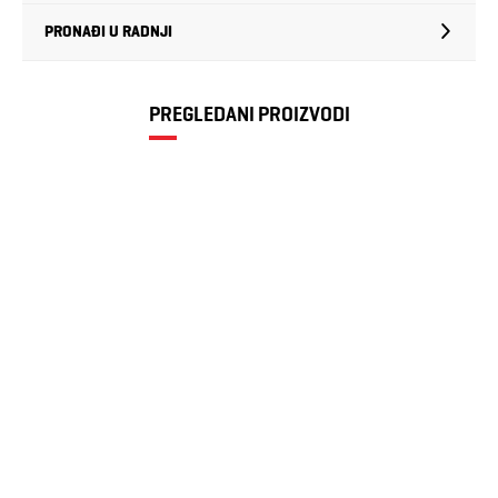
PRONAĐI U RADNJI
PREGLEDANI PROIZVODI
Muški džemper
Marx
3.592 RSD