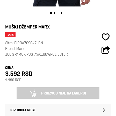
MUŠKI DŽEMPER MARX
-20%
Šifra:
PIROA709047-BN
Brend:
Marx
100%PAMUK POSTAVA:100%POLIESTER
CENA
3.592 RSD
4.490 RSD
PROIZVOD NIJE NA LAGERU!
ISPORUKA ROBE