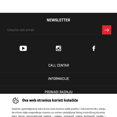
NEWSLETTER
CALL CENTAR
INFORMACIJE
PRONAĐI RADNJU
Ova web stranica koristi kolačiće
KORISNIČKI CENTAR
Kolačiće upotrebljavamo kako bi ova web stranica radila pravilno i kako bismo bili u stanju
da vršimo dalja unapređenja stranice sa svrhom poboljšanja Vašeg korisničkog iskustva,
kako bismo personalizovali sadržaj i oglase, omogućili značaj društvenih medija i