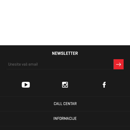
Russell Athletic
1.600 RSD
BILLIE-BOX
LINE
NEWSLETTER
CALL CENTAR
INFORMACIJE