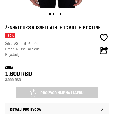
ŽENSKI DUKS RUSSELL ATHLETIC BILLIE-BOX LINE
-60%
Šifra:
A3-119-2-526
Brend:
Russell Athletic
Boja:beige
CENA
1.600 RSD
3.999 RSD
PROIZVOD NIJE NA LAGERU!
DETALJI PROIZVODA