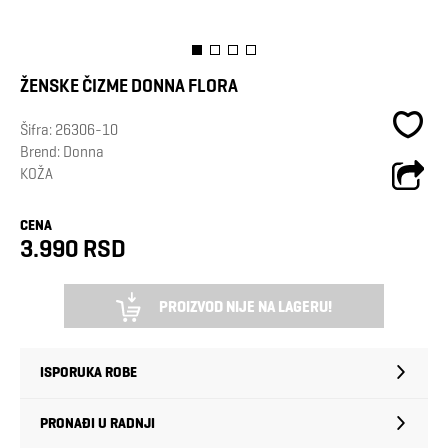
ŽENSKE ČIZME DONNA FLORA
Šifra:
26306-10
Brend:
Donna
KOŽA
CENA
3.990 RSD
PROIZVOD NIJE NA LAGERU!
ISPORUKA ROBE
PRONAĐI U RADNJI