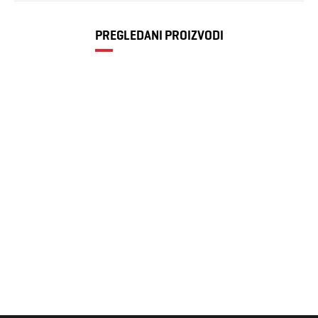
PREGLEDANI PROIZVODI
Ženske čizme
Donna FLORA
3.990 RSD