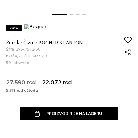
-20%
Ženske Čizme BOGNER ST ANTON
Šifra:
273-7542-50
KOŽA/ZEČIJE KRZNO
50 -offwhite
27.590 rsd
22.072 rsd
5.518 rsd ušteda
PROIZVOD NIJE NA LAGERU!