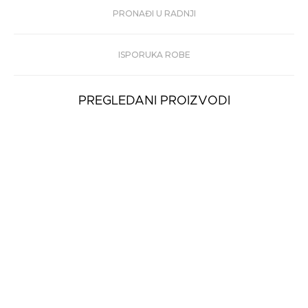
PRONAĐI U RADNJI
ISPORUKA ROBE
PREGLEDANI PROIZVODI
-20%
Ženske Čizme
BOGNER ST ANTON
27.590
22.072
rsd
rsd