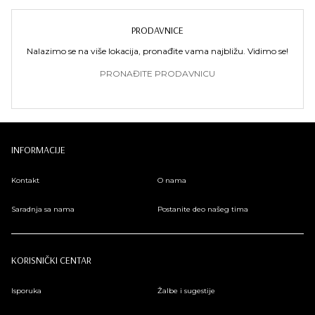
PRODAVNICE
Nalazimo se na više lokacija, pronađite vama najbližu. Vidimo se!
PRONAĐITE PRODAVNICU
INFORMACIJE
Kontakt
O nama
Saradnja sa nama
Postanite deo našeg tima
KORISNIČKI CENTAR
Isporuka
Žalbe i sugestije