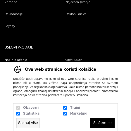
Zamene
Najčešća pitanja
Reklamacije
Poklon kartice
Loyalty
USLOVI PRODAJE
Način plaćanja
Opšti uslovi
Ova web stranica koristi kolačiće
Plaćanje na rate
Pravilnik o zaštiti podataka o ličnosti
Kolačiće upotrebljavamo kako bi ova web stranica radila pravilno i kako
bismo bili u stanju da vršimo dalja unapređenja stranice sa svrhom
Sindikalna prodaja
poboljšanja Vašeg korisničkog iskustva, kako bismo personalizovali sadržaj i
oglase, omogućili značaj društvenih medija i analizirali promet. Nastavkom
korišćenja naših stranica prihvatate upotrebu kolačića.
Obavezni
Trajni
Statistika
Marketing
Saznaj više
Slažem se