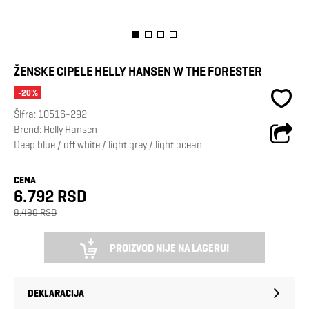
ŽENSKE CIPELE HELLY HANSEN W THE FORESTER
-20%
Šifra:
10516-292
Brend:
Helly Hansen
Deep blue / off white / light grey / light ocean
CENA
6.792 RSD
8.490 RSD
PROIZVOD NIJE NA LAGERU!
DEKLARACIJA