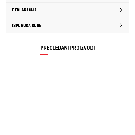
DEKLARACIJA
ISPORUKA ROBE
PREGLEDANI PROIZVODI
Muške cipele
Palladium
10.799 RSD
Pallarider cuff