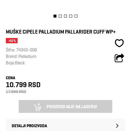
MUŠKE CIPELE PALLADIUM PALLARIDER CUFF WP+
-40%
Šifra:
74343-008
Brend:
Palladium
Boja:Black
CENA
10.799 RSD
17.999 RSD
PROIZVOD NIJE NA LAGERU!
DETALJI PROIZVODA