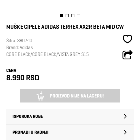
MUŠKE CIPELE ADIDAS TERREX AX2R BETA MID CW
Šifra:
S80740
Brend:
Adidas
CORE BLACK/CORE BLACK/VISTA GREY S15
CENA
8.990 RSD
PROIZVOD NIJE NA LAGERU!
ISPORUKA ROBE
PRONAĐI U RADNJI