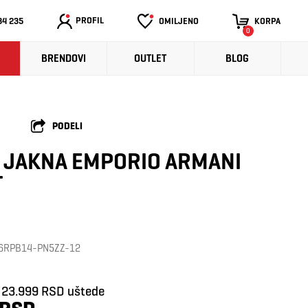
PROFIL
34 235
OMILJENO
KORPA
0
BRENDOVI
OUTLET
BLOG
PODELI
 JAKNA EMPORIO ARMANI
T
a: 6RPB14-PN5ZZ-12
23.999 RSD uštede