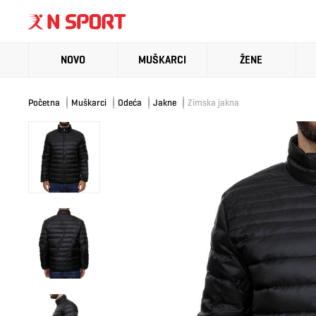
NOVO
MUŠKARCI
ŽENE
Početna
Muškarci
Odeća
Jakne
Zimska jakna