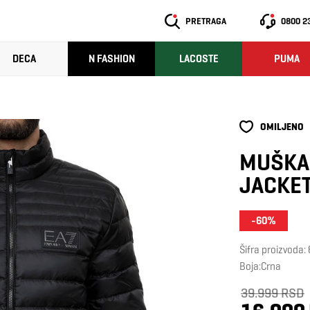
PRETRAGA
0800 2
DECA
N FASHION
LACOSTE
PUMA
OMILJENO
MUŠKA
JACKE
-60%
Šifra proizvod
Boja:Crna
39.999 RSD