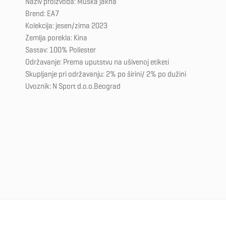
Naziv proizvoda: Muška jakna
Brend: EA7
Kolekcija: jesen/zima 2023
Zemlja porekla: Kina
Sastav: 100% Poliester
Održavanje: Prema uputstvu na ušivenoj etiketi
Skupljanje pri održavanju: 2% po širini/ 2% po dužini
Uvoznik: N Sport d.o.o.Beograd