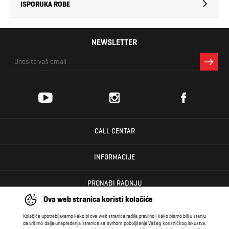
ISPORUKA ROBE
NEWSLETTER
CALL CENTAR
INFORMACIJE
PRONAĐI RADNJU
Ova web stranica koristi kolačiće
KORISNIČKI CENTAR
Kolačiće upotrebljavamo kako bi ova web stranica radila pravilno i kako bismo bili u stanju
da vršimo dalja unapređenja stranice sa svrhom poboljšanja Vašeg korisničkog iskustva,