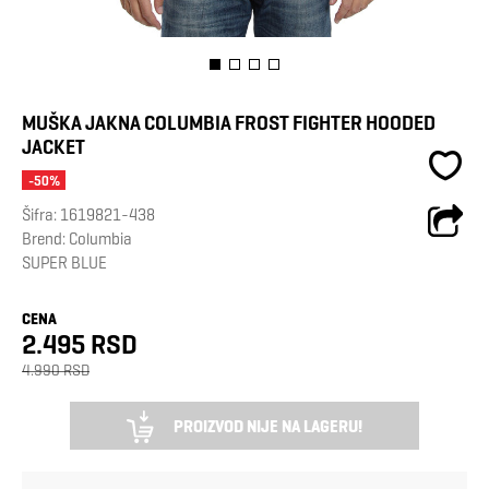
MUŠKA JAKNA COLUMBIA FROST FIGHTER HOODED
JACKET
-50%
Šifra:
1619821-438
Brend:
Columbia
SUPER BLUE
CENA
2.495 RSD
4.990 RSD
PROIZVOD NIJE NA LAGERU!