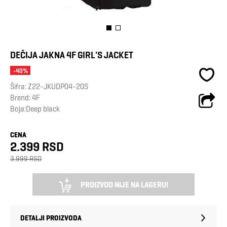
DEČIJA JAKNA 4F GIRL'S JACKET
-40%
Šifra:
Z22-JKUDP04-20S
Brend:
4F
Boja:Deep black
CENA
2.399 RSD
3.999 RSD
PROIZVOD NIJE NA LAGERU!
DETALJI PROIZVODA