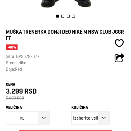
MUŠKA TRENERKA DONJI DEO NIKE M NSW CLUB JGGR
FT
-40%
Šifra:
BV2679-677
Brend:
Nike
Boja:Red
CENA
3.299 RSD
5.499 RSD
VELIČINA
KOLIČINA
XL