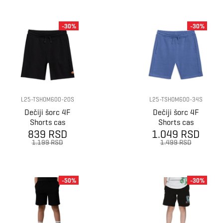
-30%
-30%
L25-TSHOM600-20S
L25-TSHOM600-34S
Dečiji šorc 4F
Dečiji šorc 4F
Shorts cas
Shorts cas
839 RSD
1.049 RSD
1.199 RSD
1.499 RSD
-50%
-30%