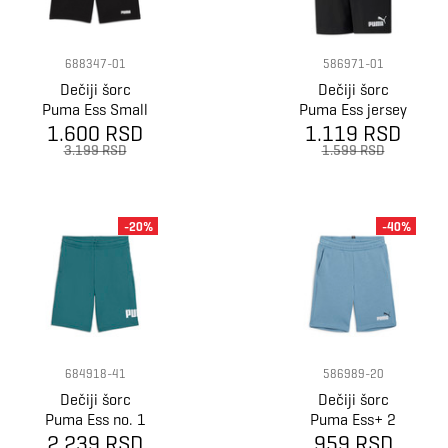
688347-01
586971-01
Dečiji šorc
Dečiji šorc
Puma Ess Small
Puma Ess jersey
Logo Shorts Tr
1.600 RSD
1.119 RSD
shorts b
B
3.199 RSD
1.599 RSD
-20%
-40%
684918-41
586989-20
Dečiji šorc
Dečiji šorc
Puma Ess no. 1
Puma Ess+ 2
logo shorts tr b
2.239 RSD
col shorts tr b
959 RSD