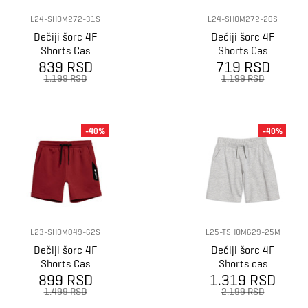
L24-SHOM272-31S
L24-SHOM272-20S
Dečiji šorc 4F
Dečiji šorc 4F
Shorts Cas
Shorts Cas
839 RSD
719 RSD
1.199 RSD
1.199 RSD
-40%
-40%
L23-SHOM049-62S
L25-TSHOM629-25M
Dečiji šorc 4F
Dečiji šorc 4F
Shorts Cas
Shorts cas
899 RSD
1.319 RSD
1.499 RSD
2.199 RSD