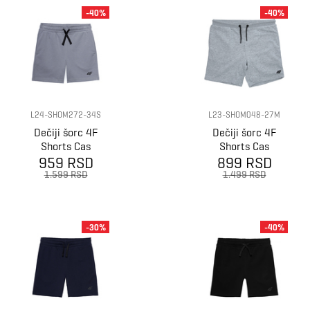
-40%
-40%
L24-SHOM272-34S
L23-SHOM048-27M
Dečiji šorc 4F
Dečiji šorc 4F
Shorts Cas
Shorts Cas
959 RSD
899 RSD
1.599 RSD
1.499 RSD
-30%
-40%