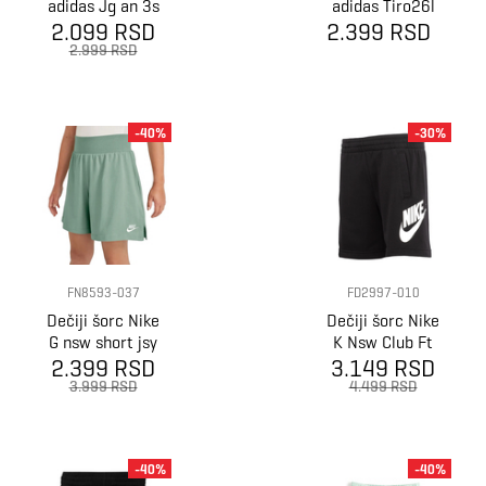
adidas Jg an 3s
adidas Tiro26l
2.099 RSD
ft
2.399 RSD
trshoy
2.999 RSD
-40%
-30%
FN8593-037
FD2997-010
Dečiji šorc Nike
Dečiji šorc Nike
G nsw short jsy
K Nsw Club Ft
2.399 RSD
lbr -
3.149 RSD
Short Hbr
3.999 RSD
4.499 RSD
-40%
-40%