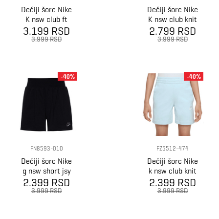
Dečiji šorc Nike
Dečiji šorc Nike
K nsw club ft
K nsw club knit
3.199 RSD
short lbr
2.799 RSD
short 6in lbr
3.999 RSD
3.999 RSD
-40%
-40%
FN8593-010
FZ5512-474
Dečiji šorc Nike
Dečiji šorc Nike
g nsw short jsy
k nsw club knit
2.399 RSD
lbr -
2.399 RSD
short 6in lbr
3.999 RSD
3.999 RSD