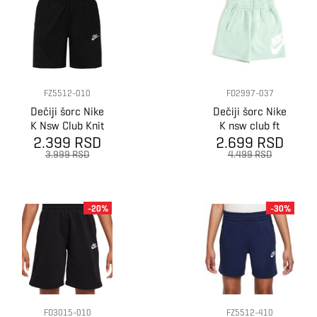
FZ5512-010
FD2997-037
Dečiji šorc Nike
Dečiji šorc Nike
K Nsw Club Knit
K nsw club ft
2.399 RSD
Short 6In Lbr
2.699 RSD
short hbr
3.999 RSD
4.499 RSD
-20%
-30%
FD3015-010
FZ5512-410