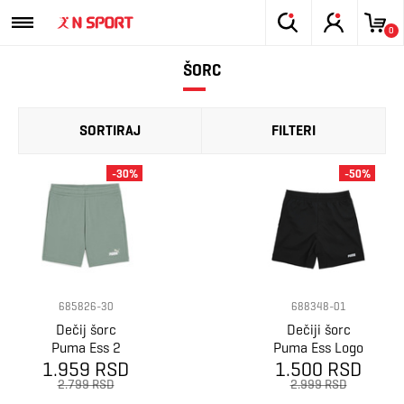
0
ŠORC
SORTIRAJ
FILTERI
-30%
-50%
685826-30
688348-01
Dečij šorc
Dečiji šorc
Puma Ess 2
Puma Ess Logo
color no. 1 logo
1.959 RSD
Woven Shorts 5
1.500 RSD
shorts tr b
B
2.799 RSD
2.999 RSD