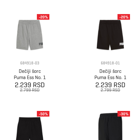
-20%
-20%
684918-03
684918-01
Dečiji šorc
Dečiji šorc
Puma Ess No. 1
Puma Ess No. 1
Logo Shorts Tr
2.239 RSD
Logo Shorts Tr
2.239 RSD
B
B
2.799 RSD
2.799 RSD
-50%
-30%