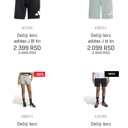
JE1391
KD6051
Dečiji šorc
Dečiji šorc
adidas J Bl Kn
adidas J bl kn
2.399 RSD
Sh 210
2.099 RSD
2.999 RSD
2.999 RSD
NOVO
-30%
KB6971
KS5460
Dečiji šorc
Dečiji šorc