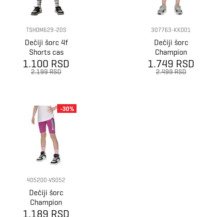
TSHOM629-20S
307763-KK001
Dečiji šorc 4f
Dečiji šorc
Shorts cas
Champion
1.100 RSD
m629
1.749 RSD
College boy
shorts
2.199 RSD
2.499 RSD
-30%
405200-VS052
Dečiji šorc
Champion
1.189 RSD
Glitter short