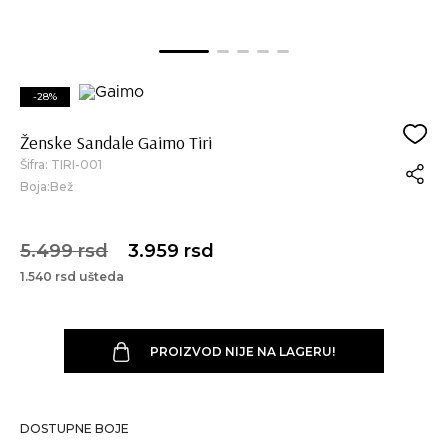
-28%
Ženske Sandale Gaimo Tiri
Šifra:
TIRI-001
Boja:Bež
5.499 rsd
3.959 rsd
1.540 rsd ušteda
PROIZVOD NIJE NA LAGERU!
DOSTUPNE BOJE