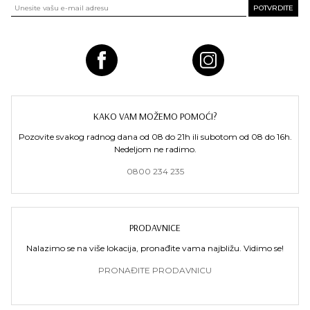
KAKO VAM MOŽEMO POMOĆI?
Pozovite svakog radnog dana od 08 do 21h ili subotom od 08 do 16h.
Nedeljom ne radimo.
0800 234 235
PRODAVNICE
Nalazimo se na više lokacija, pronađite vama najbližu. Vidimo se!
PRONAĐITE PRODAVNICU