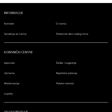
INFORMACIJE
Kontakt
O nama
Saradnja sa nama
Postanite deo našeg tima
KORISNIČKI CENTAR
Isporuka
Žalbe i sugestije
Zamene
Najčešća pitanja
Reklamacije
Poklon kartice
Loyalty
USLOVI PRODAJE