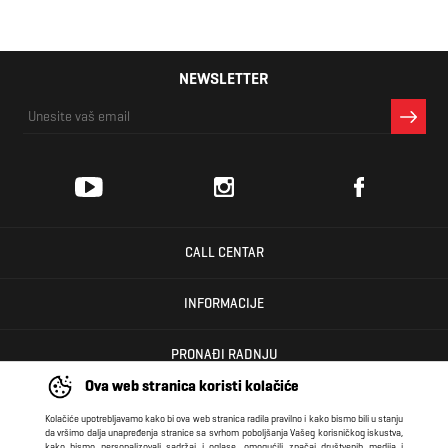
NEWSLETTER
CALL CENTAR
INFORMACIJE
PRONAĐI RADNJU
Ova web stranica koristi kolačiće
KORISNIČKI CENTAR
Kolačiće upotrebljavamo kako bi ova web stranica radila pravilno i kako bismo bili u stanju
da vršimo dalja unapređenja stranice sa svrhom poboljšanja Vašeg korisničkog iskustva,
kako bismo personalizovali sadržaj i oglase, omogućili značaj društvenih medija i