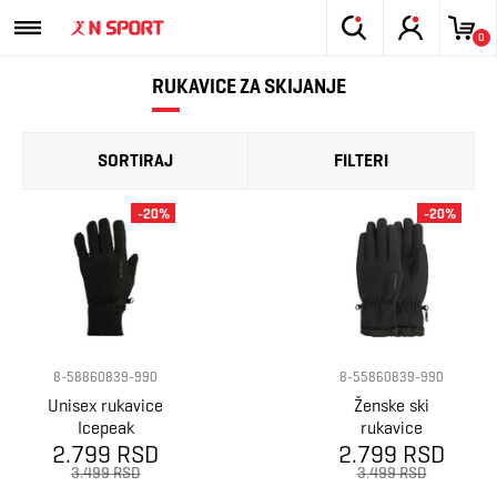
0
RUKAVICE ZA SKIJANJE
SORTIRAJ
FILTERI
-20%
-20%
8-58860839-990
8-55860839-990
Unisex rukavice
Ženske ski
Icepeak
rukavice
2.799 RSD
Hartwell
Icepeak Hanau
2.799 RSD
3.499 RSD
3.499 RSD