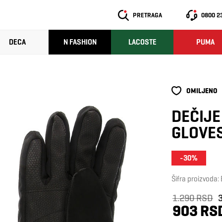
PRETRAGA
0800 2
DECA
N FASHION
LACOSTE
PUMA
OMILJENO
DEČIJE
GLOVE
-30%
Šifra proizvoda
1.290 RSD
903 RS