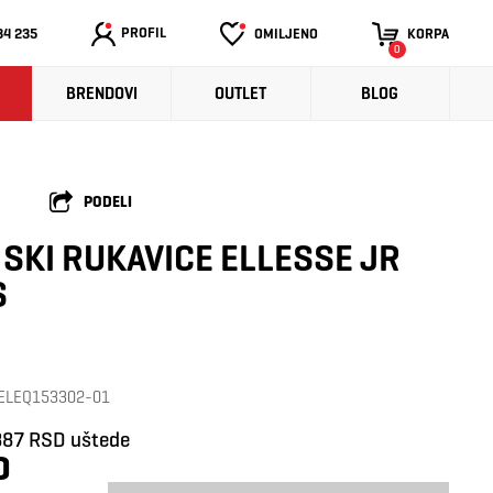
PROFIL
34 235
OMILJENO
KORPA
0
BRENDOVI
OUTLET
BLOG
PODELI
 SKI RUKAVICE ELLESSE JR
S
: ELEQ153302-01
387 RSD uštede
D