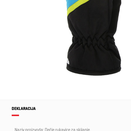
DEKLARACIJA
Naziv proizvoda: Dečje rukavice za skijanje