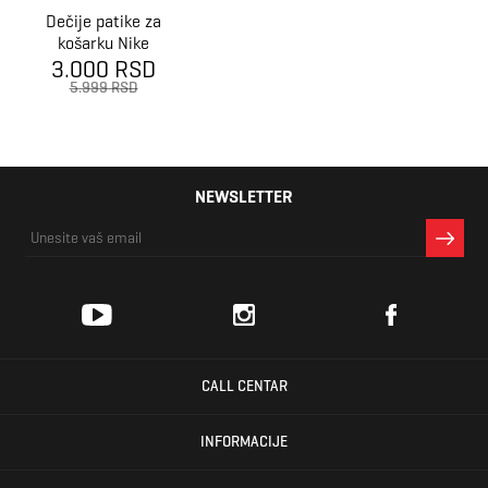
Dečije patike za
košarku Nike
Team Hustle D
3.000 RSD
11 Ps
5.999 RSD
NEWSLETTER
CALL CENTAR
INFORMACIJE