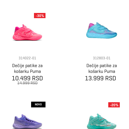
-30%
314022-01
312803-01
Dečije patike za
Dečije patike za
košarku Puma
košarku Puma
10.499 RSD
Mb.05 fast &
13.999 RSD
Mb.05 hive jr
furious miami jr
14.999 RSD
NOVO
-20%