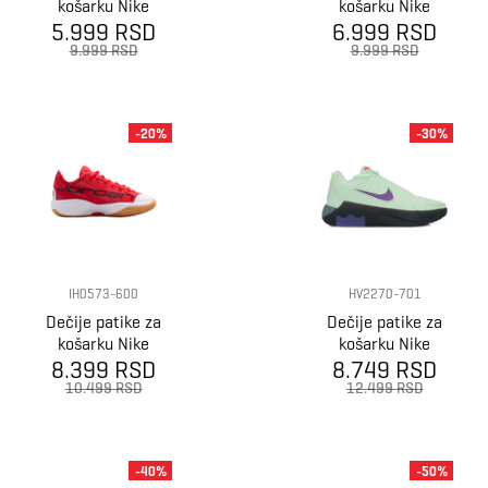
košarku Nike
košarku Nike
5.999 RSD
Giannis
6.999 RSD
Giannis
immortality 4
immortality 4
9.999 RSD
9.999 RSD
(gs)
gs
-20%
-30%
IH0573-600
HV2270-701
Dečije patike za
Dečije patike za
košarku Nike
košarku Nike
Jordan luka 77
8.399 RSD
Lebron witness
8.749 RSD
(gs)
ix (gs)
10.499 RSD
12.499 RSD
-40%
-50%