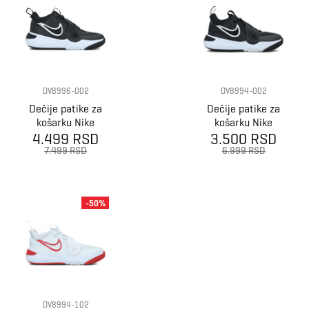
DV8996-002
DV8994-002
Dečije patike za
Dečije patike za
košarku Nike
košarku Nike
Team Hustle D
4.499 RSD
Team Hustle D
3.500 RSD
11 (Gs)
11 (Ps)
7.499 RSD
6.999 RSD
-50%
DV8994-102