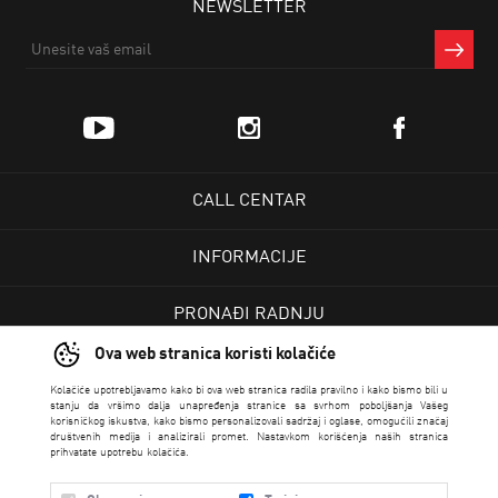
NEWSLETTER
CALL CENTAR
INFORMACIJE
PRONAĐI RADNJU
Ova web stranica koristi kolačiće
KORISNIČKI CENTAR
Kolačiće upotrebljavamo kako bi ova web stranica radila pravilno i kako bismo bili u
stanju da vršimo dalja unapređenja stranice sa svrhom poboljšanja Vašeg
korisničkog iskustva, kako bismo personalizovali sadržaj i oglase, omogućili značaj
USLOVI PRODAJE
društvenih medija i analizirali promet. Nastavkom korišćenja naših stranica
prihvatate upotrebu kolačića.