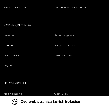
Saradnja sa nama
Postanite deo našeg tima
KORISNIČKI CENTAR
Isporuka
Žalbe i sugestije
Zamene
Najčešća pitanja
Reklamacije
Poklon kartice
Loyalty
USLOVI PRODAJE
Način plaćanja
Opšti uslovi
Ova web stranica koristi kolačiće
Plaćanje na rate
Pravilnik o zaštiti podataka o ličnosti