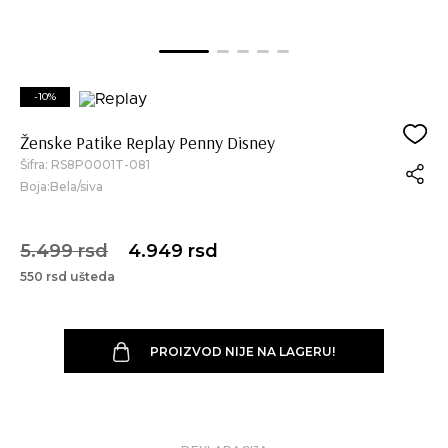
-10%
Ženske Patike Replay Penny Disney
Šifra:
RS8P0001T-081
Boja:Bela/siva
5.499 rsd
4.949 rsd
550 rsd ušteda
PROIZVOD NIJE NA LAGERU!