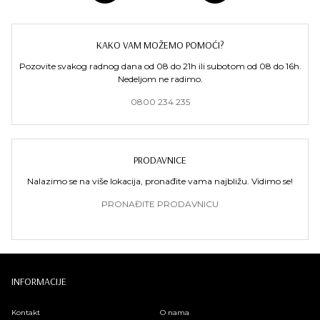
KAKO VAM MOŽEMO POMOĆI?
Pozovite svakog radnog dana od 08 do 21h ili subotom od 08 do 16h.
Nedeljom ne radimo.
0800 234 235
PRODAVNICE
Nalazimo se na više lokacija, pronađite vama najbližu. Vidimo se!
PRONAĐITE PRODAVNICU
INFORMACIJE
Kontakt
O nama