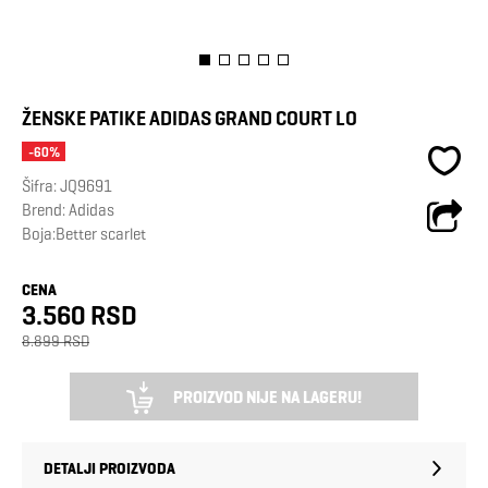
ŽENSKE PATIKE ADIDAS GRAND COURT LO
-60%
Šifra:
JQ9691
Brend:
Adidas
Boja:Better scarlet
CENA
3.560 RSD
8.899 RSD
PROIZVOD NIJE NA LAGERU!
DETALJI PROIZVODA