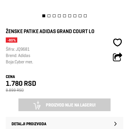
ŽENSKE PATIKE ADIDAS GRAND COURT LO
-80%
Šifra:
JQ9681
Brend:
Adidas
Boja:Cyber met.
CENA
1.780 RSD
8.899 RSD
PROIZVOD NIJE NA LAGERU!
DETALJI PROIZVODA