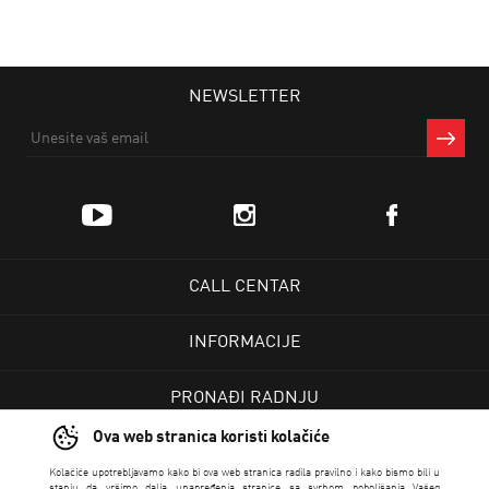
NEWSLETTER
CALL CENTAR
INFORMACIJE
PRONAĐI RADNJU
Ova web stranica koristi kolačiće
KORISNIČKI CENTAR
Kolačiće upotrebljavamo kako bi ova web stranica radila pravilno i kako bismo bili u
stanju da vršimo dalja unapređenja stranice sa svrhom poboljšanja Vašeg