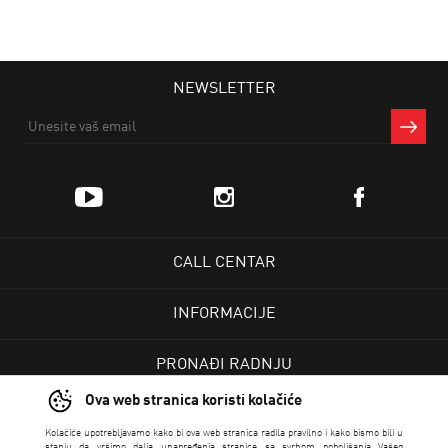
NEWSLETTER
CALL CENTAR
INFORMACIJE
PRONAĐI RADNJU
Ova web stranica koristi kolačiće
KORISNIČKI CENTAR
Kolačiće upotrebljavamo kako bi ova web stranica radila pravilno i kako bismo bili u
stanju da vršimo dalja unapređenja stranice sa svrhom poboljšanja Vašeg