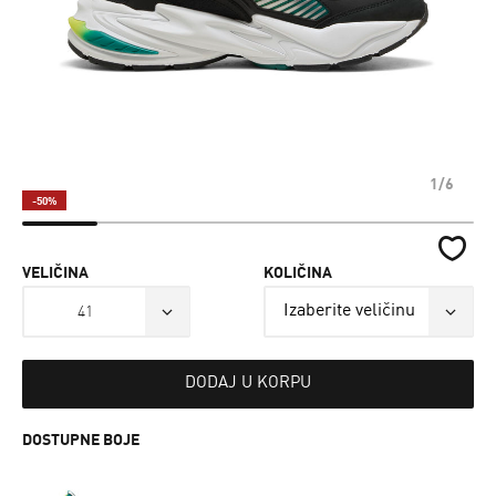
1/6
-50%
VELIČINA
KOLIČINA
41
DODAJ U KORPU
DOSTUPNE BOJE