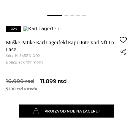
-30%
Muške Patike Karl Lagerfeld Kapri Kite Karl Nft Lo
Lace
Šifra:
KL54530-00X
Boja:Black lthr mono
16.999 rsd
11.899 rsd
5.100 rsd ušteda
PROIZVOD NIJE NA LAGERU!