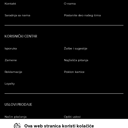
Kontakt
O nama
Saradnja sa nama
Postanite deo našeg tima
KORISNIČKI CENTAR
Isporuka
Žalbe i sugestije
Zamene
Najčešća pitanja
Reklamacije
Poklon kartice
Loyalty
USLOVI PRODAJE
Način plaćanja
Opšti uslovi
Ova web stranica koristi kolačiće