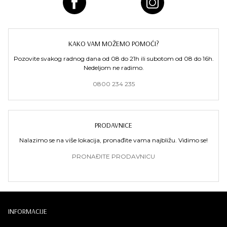
KAKO VAM MOŽEMO POMOĆI?
Pozovite svakog radnog dana od 08 do 21h ili subotom od 08 do 16h.
Nedeljom ne radimo.
0800 234 235
PRODAVNICE
Nalazimo se na više lokacija, pronađite vama najbližu. Vidimo se!
PRONAĐITE PRODAVNICU
INFORMACIJE