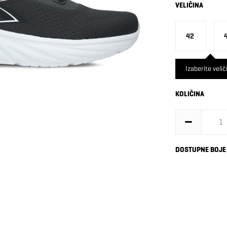
VELIČINA
42
Izaberite velič
KOLIČINA
DOSTUPNE BOJE