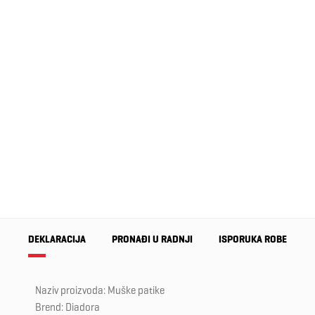
DEKLARACIJA
PRONAĐI U RADNJI
ISPORUKA ROBE
Naziv proizvoda: Muške patike
Brend: Diadora