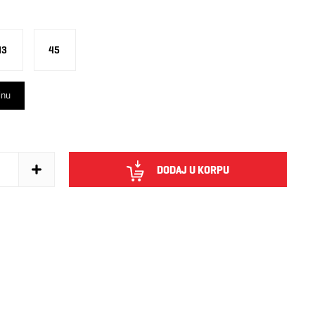
43
45
inu
DODAJ U KORPU