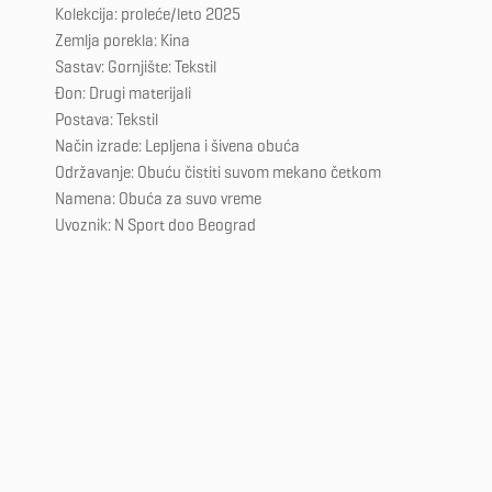
Kolekcija: proleće/leto 2025
Zemlja porekla: Kina
Sastav: Gornjište: Tekstil
Đon: Drugi materijali
Postava: Tekstil
Način izrade: Lepljena i šivena obuća
Održavanje: Obuću čistiti suvom mekano četkom
Namena: Obuća za suvo vreme
Uvoznik: N Sport doo Beograd