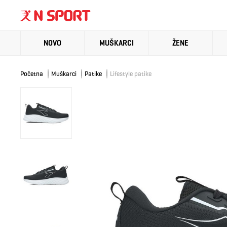
NOVO
MUŠKARCI
ŽENE
Početna
Muškarci
Patike
Lifestyle patike