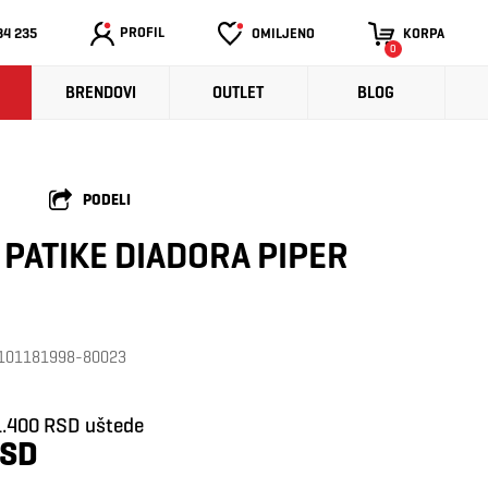
PROFIL
34 235
OMILJENO
KORPA
0
BRENDOVI
OUTLET
BLOG
PODELI
PATIKE DIADORA PIPER
a: 101181998-80023
1.400 RSD uštede
RSD