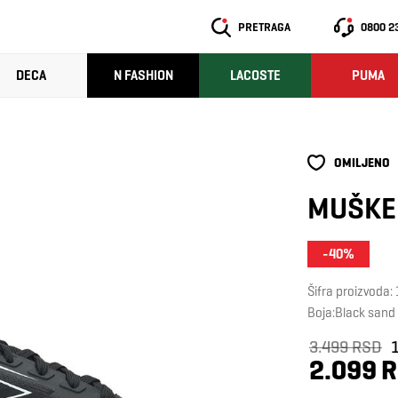
PRETRAGA
0800 2
DECA
N FASHION
LACOSTE
PUMA
OMILJENO
MUŠKE 
-40%
Šifra proizvod
Boja:Black sand
3.499 RSD
2.099 