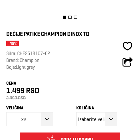
DEČIJE PATIKE CHAMPION DINOX TD
-40%
Šifra:
CHF251B107-02
Brend:
Champion
Boja:Light grey
CENA
1.499 RSD
2.499 RSD
VELIČINA
KOLIČINA
22
DODAJ U KORPU