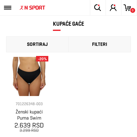
0
KUPAĆE GAĆE
SORTIRAJ
FILTERI
-20%
701226348-003
Ženski kupaći
Puma Swim
2.639 RSD
women high
waist brief 1p
3.299 RSD