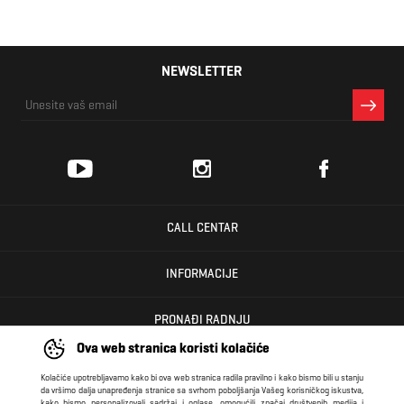
NEWSLETTER
CALL CENTAR
INFORMACIJE
PRONAĐI RADNJU
Ova web stranica koristi kolačiće
KORISNIČKI CENTAR
Kolačiće upotrebljavamo kako bi ova web stranica radila pravilno i kako bismo bili u stanju
da vršimo dalja unapređenja stranice sa svrhom poboljšanja Vašeg korisničkog iskustva,
kako bismo personalizovali sadržaj i oglase, omogućili značaj društvenih medija i