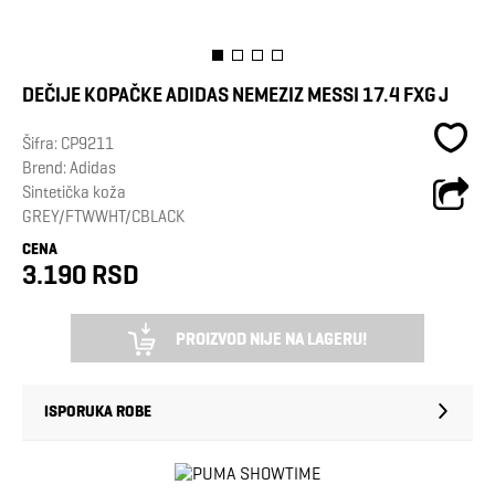
DEČIJE KOPAČKE ADIDAS NEMEZIZ MESSI 17.4 FXG J
Šifra:
CP9211
Brend:
Adidas
Sintetička koža
GREY/FTWWHT/CBLACK
CENA
3.190 RSD
PROIZVOD NIJE NA LAGERU!
ISPORUKA ROBE