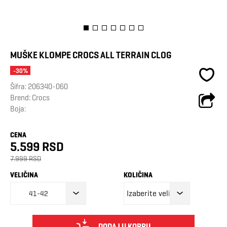
MUŠKE KLOMPE CROCS ALL TERRAIN CLOG
-30%
Šifra:
206340-060
Brend:
Crocs
Boja:
CENA
5.599 RSD
7.999 RSD
VELIČINA
KOLIČINA
41-42
DODAJ U KORPU