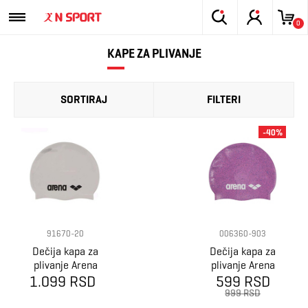
0
KAPE ZA PLIVANJE
SORTIRAJ
FILTERI
-40%
91670-20
006360-903
Dečija kapa za
Dečija kapa za
plivanje Arena
plivanje Arena
Classic Silicone
1.099 RSD
Silicone jr cap
599 RSD
Jr
999 RSD