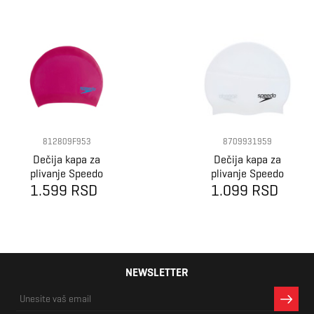
812809F953
8709931959
Dečija kapa za
Dečija kapa za
plivanje Speedo
plivanje Speedo
1.599 RSD
Long Hair Cap
1.099 RSD
Plain Flat
Ju
Silicone Cap
NEWSLETTER