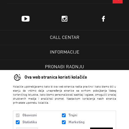
CALL CENTAR
INFORMACIJE
PRONAĐI RADNJU
Ova web stranica koristi kolačiće
KORISNIČKI CENTAR
Kolačiće upotrebljavamo kako bi ova web stranica radila pravilno i kako bismo bili u
stanju da vršimo dalja unapređenja stranice sa svrhom poboljšanja Vašeg
korisničkog iskustva, kako bismo personalizovali sadržaj i oglase, omogućili značaj
USLOVI PRODAJE
društvenih medija i analizirali promet. Nastavkom korišćenja naših stranica
prihvatate upotrebu kolačića.
Obavezni
Trajni
Statistika
Marketing